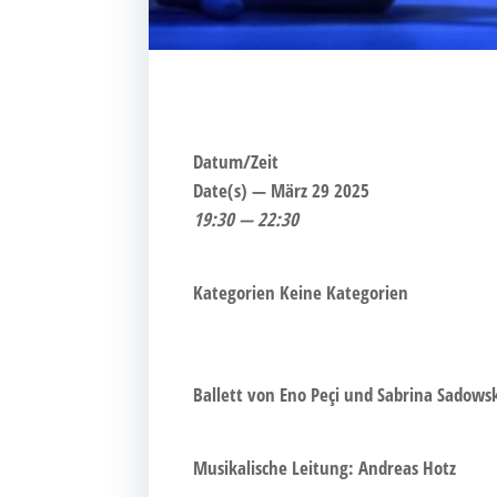
Datum/Zeit
Date(s) — März 29 2025
19:30 — 22:30
Kate­go­rien
Kei­ne Kategorien
Bal­lett von Eno Peçi und Sabri­na Sadows­
Musi­ka­li­sche Lei­tung: Andre­as Hotz