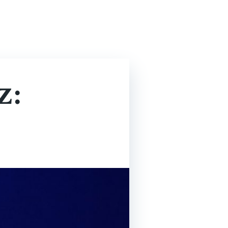
n
News & Presse
Kon­takt
EN
DE
z: