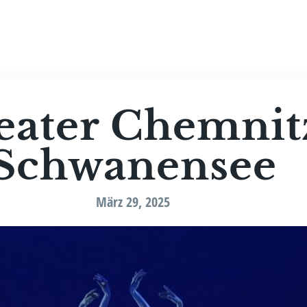
Bio­gra­fie
Medi­e
a­ter Chem­nit
Schwanensee
März 29, 2025