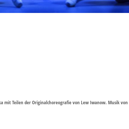
ka mit Tei­len der Ori­gi­nal­cho­reo­gra­fie von Lew Iwa­now. Musik v