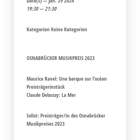
Date(s) — Jan. 29 2024
19:30 — 21:30
Kate­go­rien
Kei­ne Kategorien
OSNABRÜCKER MUSIKPREIS 2023
Mau­rice Ravel: Une bar­que sur l’océan
Preisträgerinstück
Clau­de Debus­sy: La Mer
Solist: Preisträger/in des Osna­brü­cker
Musik­prei­ses 2023