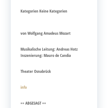
Kate­go­rien
Kei­ne Kategorien
von Wolf­gang Ama­de­us Mozart
Musi­ka­li­sche Lei­tung: Andre­as Hotz
Insze­nie­rung: Mau­ro de Candia
Thea­ter Osnabrück
info
== ABGESAGT ==