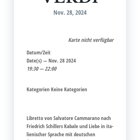
Nov. 28, 2024
Kar­te nicht verfügbar
Datum/Zeit
Date(s) — Nov. 28 2024
19:30 — 22:00
Kate­go­rien
Kei­ne Kategorien
Libret­to von Sal­va­to­re Camma­ra­no nach
Fried­rich Schil­lers Kaba­le und Lie­be in ita­
lie­ni­scher Spra­che mit deut­schen