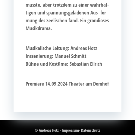
muss­te, aber trotz­dem zu einer wahr­haf­
ti­gen und span­nungs­ge­la­de­nen Aus- for­
mung des See­li­schen fand. Ein gran­dio­ses
Musikdrama.
Musi­ka­li­sche Lei­tung: Andre­as Hotz
Insze­nie­rung: Manu­el Schmitt
Büh­ne und Kos­tü­me: Sebas­ti­an Ellrich
Pre­mie­re 14.09.2024 Thea­ter am Domhof
© Andreas Hotz -
Impressum
-
Datenschutz