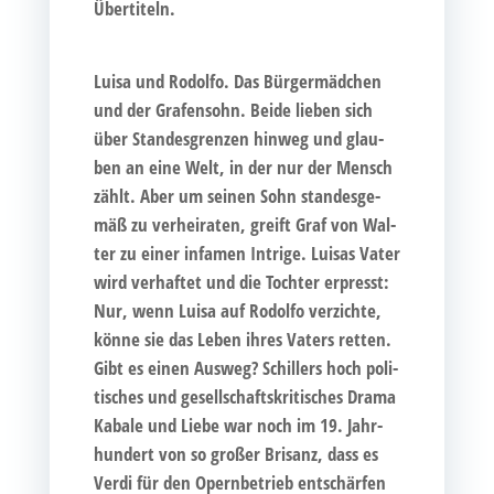
Übertiteln.
Lui­sa und Rodol­fo. Das Bür­ger­mäd­chen
und der Gra­fen­sohn. Bei­de lie­ben sich
über Stan­des­gren­zen hin­weg und glau­
ben an eine Welt, in der nur der Mensch
zählt. Aber um sei­nen Sohn stan­des­ge­
mäß zu ver­hei­ra­ten, greift Graf von Wal­
ter zu einer infa­men Intri­ge. Lui­sas Vater
wird ver­haf­tet und die Toch­ter erpresst:
Nur, wenn Lui­sa auf Rodol­fo ver­zich­te,
kön­ne sie das Leben ihres Vaters ret­ten.
Gibt es einen Aus­weg? Schil­lers hoch poli­
ti­sches und gesell­schafts­kri­ti­sches Dra­ma
Kaba­le und Lie­be war noch im 19. Jahr­
hun­dert von so gro­ßer Bri­sanz, dass es
Ver­di für den Opern­be­trieb ent­schär­fen