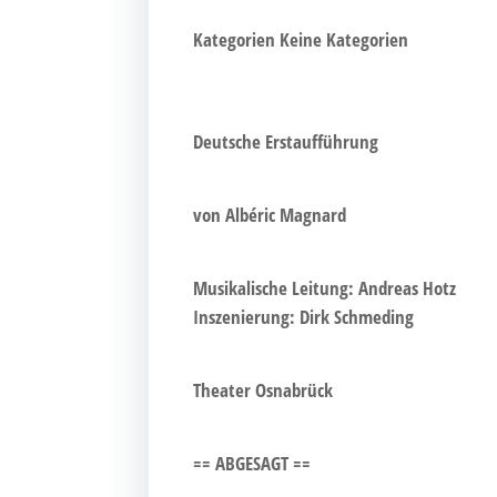
Kate­go­rien
Kei­ne Kategorien
Deut­sche Erstaufführung
von Albé­ric Magnard
Musi­ka­li­sche Lei­tung: Andre­as Hotz
Insze­nie­rung: Dirk Schmeding
Thea­ter Osnabrück
== ABGESAGT ==