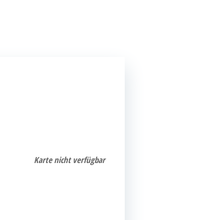
n
News & Presse
Kon­takt
EN
DE
Kar­te nicht verfügbar