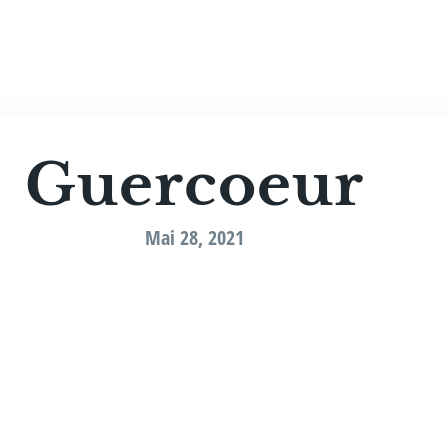
Bio­gra­fie
Medi­e
Guer­co­eur
Mai 28, 2021