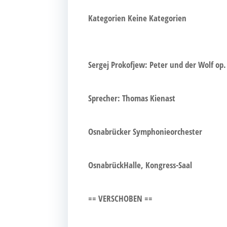
Kate­go­rien
Kei­ne Kategorien
Ser­gej Pro­kof­jew: Peter und der Wolf op.
Spre­cher: Tho­mas Kienast
Osna­brü­cker Symphonieorchester
Osna­brück­Hal­le, Kongress-Saal
== VERSCHOBEN ==