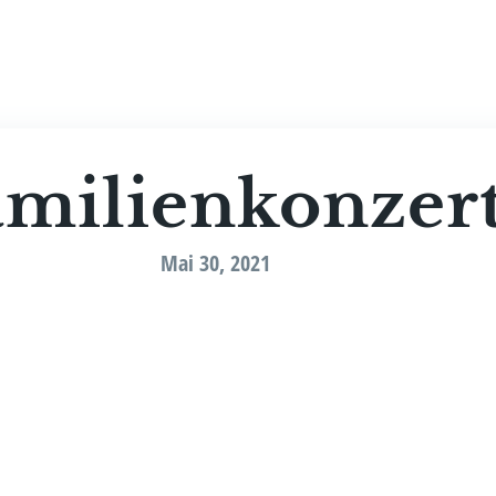
Bio­gra­fie
Medi­e
mi­li­en­kon­zer
Mai 30, 2021