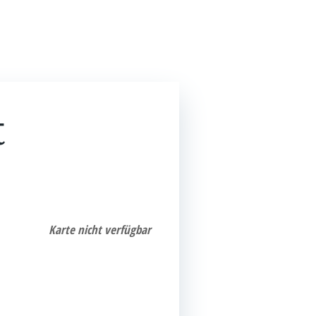
n
News & Presse
Kon­takt
EN
DE
t
Kar­te nicht verfügbar