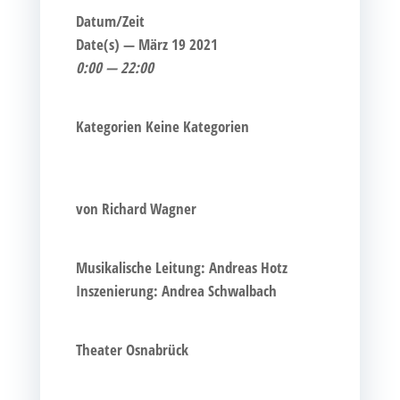
Datum/Zeit
Date(s) — März 19 2021
0:00 — 22:00
Kate­go­rien
Kei­ne Kategorien
von Richard Wagner
Musi­ka­li­sche Lei­tung: Andre­as Hotz
Insze­nie­rung: Andrea Schwalbach
Thea­ter Osnabrück