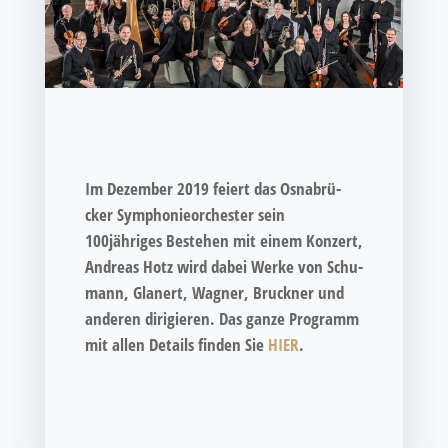
Im Dezem­ber 2019 fei­ert das Osna­brü­
cker Sym­pho­nie­or­ches­ter sein
100jähriges Bestehen mit einem Kon­zert,
Andre­as Hotz wird dabei Wer­ke von Schu­
mann, Gla­nert, Wag­ner, Bruck­ner und
ande­ren diri­gie­ren. Das gan­ze Pro­gramm
mit allen Details fin­den Sie
HIER
.