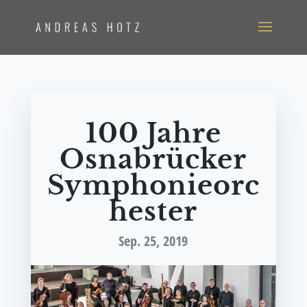
100 Jah­re
Osna­brü­cker
Symphonieorc
hester
Sep. 25, 2019